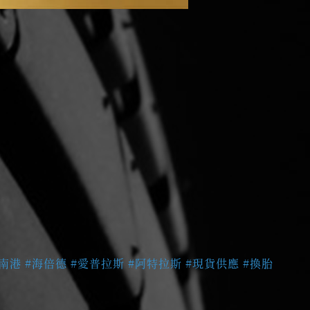
#南港
#海倍德
#愛普拉斯
#阿特拉斯
#現貨供應
#換胎