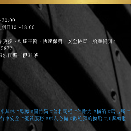
20:00
星期日10～18:00
胎更換、動態平衡、快速保養、安全檢查、胎壓偵測。
5872
區沙田路二段31號
#米其林
#馬牌
#固特異
#普利司通
#倍耐力
#橫濱
#瑪吉斯
#行車安全
#優質服務
#車友必備
#歡迎預約換胎
#川興輪胎