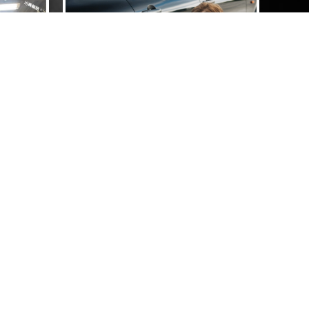
中古胎安全嗎？輪胎行,台中輪胎行,大
肚輪胎行