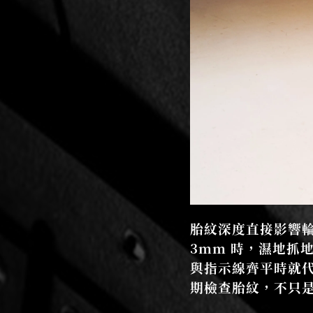
胎紋深度直接影響輪
3mm 時，濕地
與指示線齊平時就
期檢查胎紋，不只