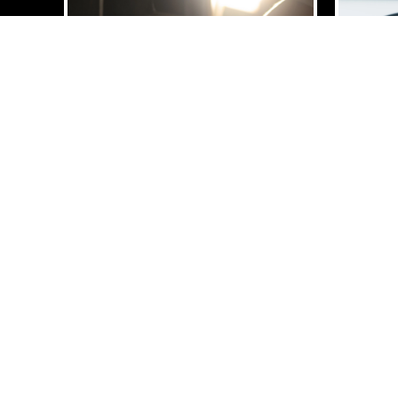
換胎要定位？二手輪胎行,台中二手輪
要四顆
胎行,大肚二手輪胎行
二手